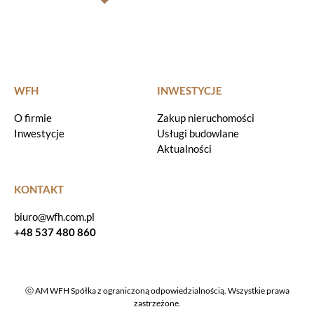
WFH
INWESTYCJE
O firmie
Zakup nieruchomości
Inwestycje
Usługi budowlane
Aktualności
KONTAKT
biuro@wfh.com.pl
+48 537 480 860
ⓒ AM WFH Spółka z ograniczoną odpowiedzialnością. Wszystkie prawa
zastrzeżone.